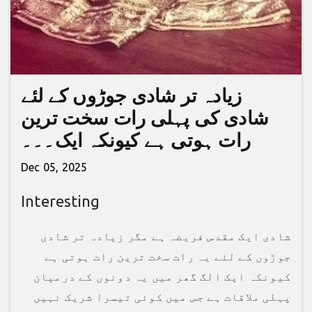
زیادہ تر شادی جوڑوں کے لئے
شادی کی پہلی رات سخت ترین
رات ہوتی ہے کیونکہ ایک۔۔۔
Dec 05, 2025
Interesting
شادی ایک مقدس فریضہ ہے مگر زیادہ تر شادی
جوڑوں کے لئے یہ رات سخت ترین رات ہوتی ہے
کیونکہ ایک الگ گھر میں یہ دونوں کے درمیان
پہلی ملاقات ہے جس میں کوئی تیسرا شریک نہیں