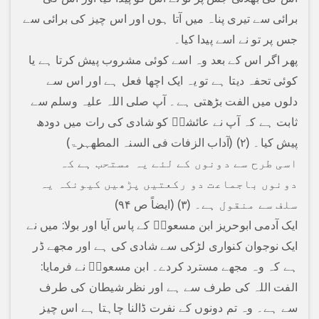
برائی سے تیری پناہ میں آتا ہوں اور اس چیز کی برائی سے
جس پر تو نے اسے پیدا کیا۔
پھر اگر اس کے بعد وہ اسے کوئی مشروب پیش کرتا ہے یا
کوئی تحفہ دیتا ہے تو یہ ایک اچھا فعل ہے اور اس سے
دلوں میں الفت بڑھتی ہے۔ آپ صلی اللہ علیہ وسلم سے
ثابت ہے کہ آپ نے عائشہؓ کو شادی کی رات میں دودھ
پیش کیا۔ (۲) (آداب الزفات فی السنہ المطھہرۃ)
اسی طرح سے دونوں کے لئے یہ مستحب ہے کہ
دونوں باجماعت دو رکعتیں پڑھیں کیونکہ یہ
سلف سے منقول ہے۔ (۳) (ایضاً ص ۹۴)
ایک آدمی ابوحریز ابن مسعودؓ کے پاس آیا اور بولا: میں نے
ایک نوجوان کنواری لڑکی سے شادی کی ہے اور مجھے ڈر
ہے کہ وہ مجھے مسترد کردے۔ ابن مسعودؓ نے فرمایا:
الفت اللہ کی طرف سے ہے اور نظر شیطان کی طرف
سے ہے۔ وہ تم دونوں کے نفرت ڈالنا چاہتا ہے اس چیز