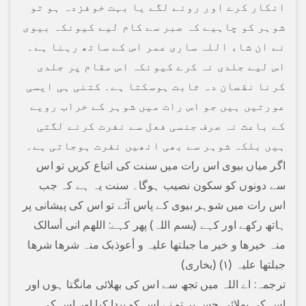
انکار کرے اور رونے لگے یا بہت خوفزدہ ہو تو
شوہر کو چاہیے کہ صبر سے کام لیے کیونکہ بیوی
نے ان شاء اللہ ساری عمر اس کے ساتھ رہنا ہے۔
اس لیے جلدی نہ کرے کیونکہ اس مقام پر جلدی
کرنا نقصان دہ ثابت ہوسکتا ہے۔ کتنی ہی ایسی
عورتیں ہیں جو اس رات میں شوہر کے خراب رویے
کے باعث نہ صرف جنسی فعل سے نفرت کرنے لگتی
ہیں بلکہ شوہر سے بھی انھیں نفرت ہوجاتی ہے۔
اگر میاں بیوی اس رات میں سنت کی اتباع کریں تو اس
سے دونوں کو سکون نصیب ہوگا۔ سنت یہ ہے کہ جب
اس رات میں شوہر بیوی کے پاس آئے تو اس کی پیشانی پر
ہاتھ رکھے اور کہے (بسم اللہ) پھر کہے: اللھم انی أسالک
منہ خیرھا و خیر ما جبلتھا علیہ و أعوذبک منہ شرھا شرھا
جبلتھا علیہ (۱) (بخاری)
ترجمہ: اے اللہ میں تجھ سے اس کی بھلائی مانگتا ہوں اور
اس کی بھلائی جس پر تو نے اس کو پیدا کیا اور اس کی