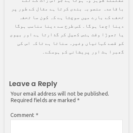
عقلمند شوہر وہ ہوتا ہے جو اس رات کے لئے
باقاعدہ منصوبہ بندی کرتا ہے مثال کے طور پر
تحفے کے بارے میں سوچتا ہے کہ کون سا تحفہ
دینا اچھا ہوگا۔ کس طرح سے دینا مناسب ہوگا
یا تھوڑا وقت ہنس کھیل کر گذارتا ہے اور بیوی
کو قصے کہانیاں وغیرہ سناتا ہے تاکہ اس کی
گھبرا ہٹ اور پریشانی کم ہوسکے۔
Leave a Reply
Your email address will not be published.
Required fields are marked
*
Comment
*