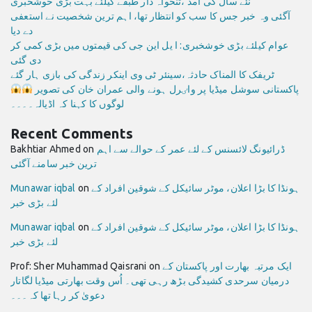
نئے سال کی آمد ،تنخواہ دار طبقے کیلئے بہت بڑی خوشخبری
آگئی وہ خبر جس کا سب کو انتظار تھا، اہم ترین شخصیت نے استعفی
دے دیا
عوام کیلئے بڑی خوشخبری: ا یل این جی کی قیمتوں میں بڑی کمی کر
دی گئی
ٹریفک کا المناک حادثہ،سینئر ٹی وی اینکر زندگی کی بازی ہار گئے
پاکستانی سوشل میڈیا پر واٸرل ہونے والی عمران خان کی تصویر
لوگوں کا کہنا کہ اڈیالہ۔۔۔۔
Recent Comments
ڈرائیونگ لائسنس کے لئے عمر کے حوالے سے اہم
on
Bakhtiar Ahmed
ترین خبر سامنے آگئی
ہونڈا کا بڑا اعلان، موٹر سائیکل کے شوقین افراد کے
on
Munawar iqbal
لئے بڑی خبر
ہونڈا کا بڑا اعلان، موٹر سائیکل کے شوقین افراد کے
on
Munawar iqbal
لئے بڑی خبر
ایک مرتبہ بھارت اور پاکستان کے
on
Prof: Sher Muhammad Qaisrani
درمیان سرحدی کشیدگی بڑھ رہی تھی۔ اُس وقت بھارتی میڈیا لگاتار
دعویٰ کر رہا تھا کہ۔۔۔