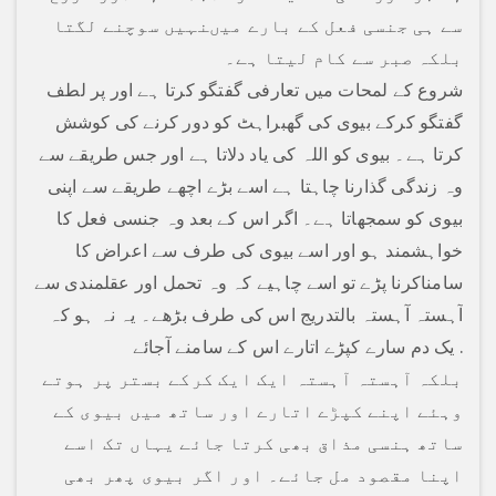
سے ہی جنسی فعل کے بارے میںنہیں سوچنے لگتا
بلکہ صبر سے کام لیتا ہے۔
شروع کے لمحات میں تعارفی گفتگو کرتا ہے اور پر لطف
گفتگو کرکے بیوی کی گھبراہٹ کو دور کرنے کی کوشش
کرتا ہے۔ بیوی کو اللہ کی یاد دلاتا ہے اور جس طریقے سے
وہ زندگی گذارنا چاہتا ہے اسے بڑے اچھے طریقے سے اپنی
بیوی کو سمجھاتا ہے۔ اگر اس کے بعد وہ جنسی فعل کا
خواہشمند ہو اور اسے بیوی کی طرف سے اعراض کا
سامناکرنا پڑے تو اسے چاہیے کہ وہ تحمل اور عقلمندی سے
آہستہ آہستہ بالتدریج اس کی طرف بڑھے۔ یہ نہ ہو کہ
یک دم سارے کپڑے اتارے اس کے سامنے آجائے .
بلکہ آہستہ آہستہ ایک ایک کرکے بستر پر ہوتے
وہئے اپنے کپڑے اتارے اور ساتھ میں بیوی کے
ساتھ ہنسی مذاق بھی کرتا جائے یہاں تک اسے
اپنا مقصود مل جائے۔ اور اگر بیوی پھر بھی