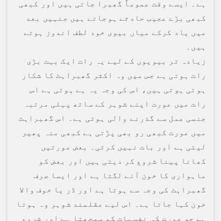
ہے۔ ایسے وقت عموماً گھبرا جاتی ہیں اور کبھی
کبھی بڑے عجیب حادثے ہوجاتے ہیں جنہیں بعد
میں یاد کرکے میاں بیوی خود لطف اندوز ہوتے
ہیں۔
زیادہ تر بیویوں کے لیے یہ رات ایک بہت بڑی
رات ہوتی ہے جس میں وہ اکثر گھبراہٹ کا شکار
ہوئی ہوتی ہیں، اس کی وجہ یہ ہے ہوتی ہے اس
رات میں عورت اپنے شوہر کے ساتھ پہلی مرتبہ
جنسی عمل سے گذرنے والی ہوتی ہے۔ اس گھبراہٹ
میں عورت کبھی رو بھی پڑتی ہے کبھی منہ پھیر
لیتی ہے اور بات نہیں کرتی۔ بعض عورتیں
کھانا پینا شروع کر دیتی ہیں اور بعض کو
ماہواری کا خون آنے لگتا ہے اور ایسا صرف
گھبراہٹ کی وجہ سے ہوتا ہے اور ڈر یا خوف والا
خون کہا جاتا ہے۔ اس لیے عقلمند شوہر وہ ہوتا
ہے جو عورت کی نفسیات کو سمجھتا ہے اور شروع