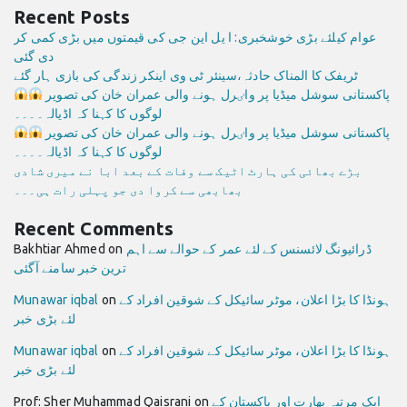
Recent Posts
عوام کیلئے بڑی خوشخبری: ا یل این جی کی قیمتوں میں بڑی کمی کر
دی گئی
ٹریفک کا المناک حادثہ،سینئر ٹی وی اینکر زندگی کی بازی ہار گئے
پاکستانی سوشل میڈیا پر واٸرل ہونے والی عمران خان کی تصویر
لوگوں کا کہنا کہ اڈیالہ۔۔۔۔
پاکستانی سوشل میڈیا پر واٸرل ہونے والی عمران خان کی تصویر
لوگوں کا کہنا کہ اڈیالہ۔۔۔۔
بڑے بھائی کی ہارٹ اٹیک سے وفات کے بعد ابا نے میری شادی
بھابھی سے کروا دی جو پہلی رات ہی۔۔۔
Recent Comments
ڈرائیونگ لائسنس کے لئے عمر کے حوالے سے اہم
on
Bakhtiar Ahmed
ترین خبر سامنے آگئی
ہونڈا کا بڑا اعلان، موٹر سائیکل کے شوقین افراد کے
on
Munawar iqbal
لئے بڑی خبر
ہونڈا کا بڑا اعلان، موٹر سائیکل کے شوقین افراد کے
on
Munawar iqbal
لئے بڑی خبر
ایک مرتبہ بھارت اور پاکستان کے
on
Prof: Sher Muhammad Qaisrani