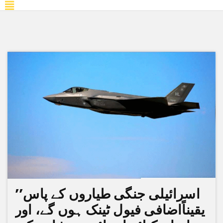
’’اسرائیلی جنگی طیاروں کے پاس
یقیناًاضافی فیول ٹینک ہوں گے، اور