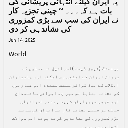
یہ ایران کیلئے انتہائی پریشانی کی
بات ہے کہ۔۔۔ ‘‘ چینی تجزیہ کار
نے ایران کی سب سے بڑی کمزوری
کی نشاندہی کر دی
Jun 14, 2025
World
بینجنگ (نیوز ڈیسک )اسرائیل نے حملوں کے
دوران ایران کے ایٹمی ری ایکٹر اور پاسداران
انقلاب کے ہیڈ کواٹر سمیت متعدد اہم عمارتوں
کو نشانہ بنایا جس میں چھ ایرانی سائنسدان
اور فوجی سربراہان شہید ہوئے، اسرائیلی
حملے پر چینی تجزیہ کار نے ایران کی سب سے
بڑی کمزوری کی نشاندہی کرتے ہوئے اہم سوالات
اٹھا دیئے ہیں ۔