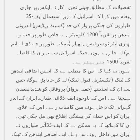
تفصیلات کے مطابق چینی تجزیہ کار نے ایکس پر جاری
پیغام میں کہا کہ اسرائیل کے زیرِ استعمال ایف-35
طیاروں کی جنگی پرواز کی حد (کمبیٹ ریڈیس) اندرونی
ایندھن پر تقریباً 1200 کلومیٹر ہے، خاص طور پر جب وہ
بھاری ایئر ٹو سرفیس ہتھیار (ممکنہ طور پر جے ڈی اے ایم
بم) لے جا رہے ہوں۔جبکہ اسرائیل سے تہران کا فاصلہ
تقریباً 1500 کلومیٹر ہے۔
انہوں نے کہا کہ اس کا مطلب ہے کہ انہیں اضافی ایندھن
کے ٹینک (ایکسٹرنل فیول ٹینک) لے کر جانا پڑا ہوگا، جس
سے ان کے اسٹیلتھ (خفیہ پرواز) پروفائل کو شدید نقصان
پہنچتا ہے۔ اس کے باوجود ایف-35آئی طیارے ایران کے اندر
گہرائی تک داخل ہونے میں کامیاب رہے۔ اس کے علاوہ
ایران کو اس حملے کی پیشگی اطلاع بھی مل چکی تھی۔
ان کا کہناتھا کہ یہ ممکن ہے کہ ایف-35آئی طیاروں نے
ایران میں داخل ہونے سے پہلے اپنے اضافی ایندھن کے ٹینک