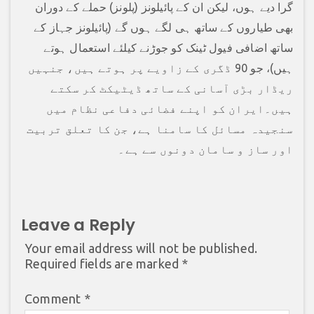
گرا دیے ہوں، لیکن ان کے پائیلونز (پلونز) حملے کے دوران
بھی طیاروں کے ساتھ ہی لگے ہوں گے (پائیلونز جہاز کے
ساتھ اضافی فیول ٹینک کو جوڑنے کیلئے استعمال ہوتے
ہیں)، جو 90 ڈگری کے زاویے پر ہوتے ہیں، جنہیں
ریڈار بڑی آسانی کے ساتھ ڈیٹیکٹ کر سکتے
ہیں۔ایران کو اپنے فضائی دفاعی نظام میں
سنجیدہ مسائل کا سامنا ہے، جن کا تعلق تربیت
اور ساز و سامان دونوں سے ہے۔
Leave a Reply
Your email address will not be published.
Required fields are marked
*
Comment
*