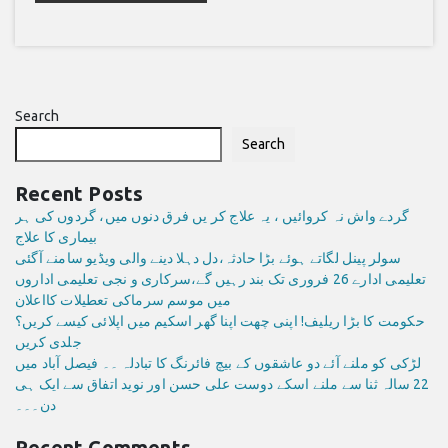
Search
Search
Recent Posts
گردے واش نہ کروائیں ، یہ علاج کر یں فرق دنوں میں، گردوں کی ہر
بیماری کا علاج
سولر پینل لگاتے ہوئے بڑا حادثہ،دل دہلا دینے والی ویڈیو سامنے آگئی
تعلیمی ادارے 26 فروری تک بند رہیں گے،سرکاری و نجی تعلیمی اداروں
میں موسم سرماکی تعطیلات کااعلان
حکومت کا بڑا ریلیف! اپنی چھت اپنا گھر اسکیم میں اپلائی کیسے کریں؟
جلدی کریں
لڑکی کو ملنے آئے دو عاشقوں کے بیچ فائرنگ کا تبادلہ ۔۔ فیصل آباد میں
22 سالہ ثنا سے ملنے اسکے دوست علی حسن اور نوید اتفاق سے ایک ہی
دن۔۔۔
Recent Comments