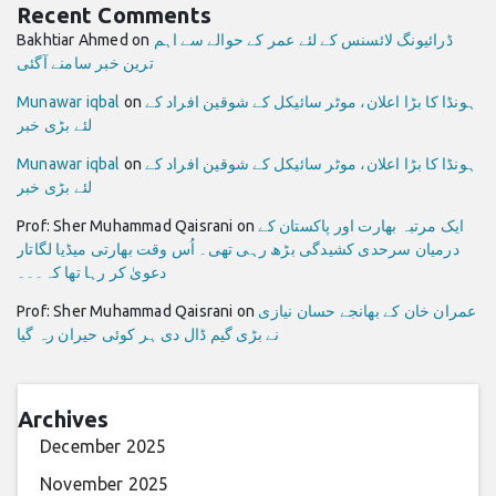
Recent Comments
ڈرائیونگ لائسنس کے لئے عمر کے حوالے سے اہم
on
Bakhtiar Ahmed
ترین خبر سامنے آگئی
ہونڈا کا بڑا اعلان، موٹر سائیکل کے شوقین افراد کے
on
Munawar iqbal
لئے بڑی خبر
ہونڈا کا بڑا اعلان، موٹر سائیکل کے شوقین افراد کے
on
Munawar iqbal
لئے بڑی خبر
ایک مرتبہ بھارت اور پاکستان کے
on
Prof: Sher Muhammad Qaisrani
درمیان سرحدی کشیدگی بڑھ رہی تھی۔ اُس وقت بھارتی میڈیا لگاتار
دعویٰ کر رہا تھا کہ۔۔۔
عمران خان کے بھانجے حسان نیازی
on
Prof: Sher Muhammad Qaisrani
نے بڑی گیم ڈال دی ہر کوئی حیران رہ گیا
Archives
December 2025
November 2025