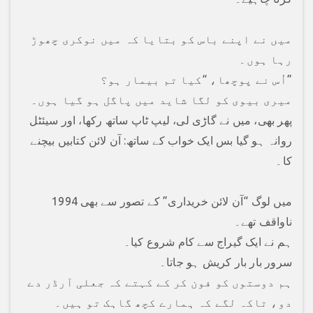
میں نے اپنے باس کو بتایا کہ میں نوکری چھوڑ
رہا ہوں۔
اُس نے پوچھا، “کیا تم بیمار ہو؟”
میری بیوی کو لگا شاید میں پاگل ہو گیا ہوں۔
پھر بھی، میں نے گاڑی لی، لیپ ٹاپ ساتھ رکھا، اور سیئٹل
روانہ ہو گیا بس ایک خواب کے ساتھ: آن لائن کتابیں بیچنے
کا۔
1994 میں لوگ “آن لائن خریداری” کے تصور سے بھی
ناواقف تھے۔
ہم نے ایک گیراج سے کام شروع کیا۔
سرور بار بار کریش ہو جاتا۔
ہم دوستوں کو فون کر کے کہتے کہ جعلی آرڈر دے
دو، تاکہ لگے کہ ہمارے کچھ گاہک تو ہیں۔