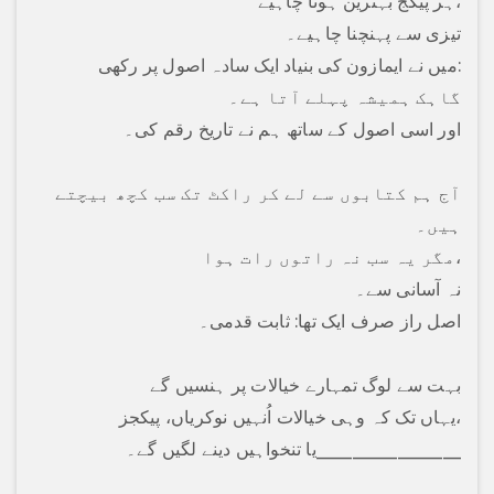
ہر پیکج بہترین ہونا چاہیے،
تیزی سے پہنچنا چاہیے۔
میں نے ایمازون کی بنیاد ایک سادہ اصول پر رکھی:
گاہک ہمیشہ پہلے آتا ہے۔
اور اسی اصول کے ساتھ ہم نے تاریخ رقم کی۔
آج ہم کتابوں سے لے کر راکٹ تک سب کچھ بیچتے
ہیں۔
مگر یہ سب نہ راتوں رات ہوا،
نہ آسانی سے۔
اصل راز صرف ایک تھا: ثابت قدمی۔
بہت سے لوگ تمہارے خیالات پر ہنسیں گے
یہاں تک کہ وہی خیالات اُنہیں نوکریاں، پیکجز،
یا تنخواہیں دینے لگیں گے۔________________