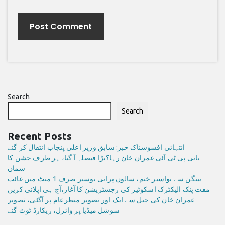
Search
Search
Recent Posts
انتہائی افسوسناک خبر: سابق وزیر اعلی پنجاب انتقال کر گئے
بانی پی ٹی آئی عمران خان رہا؟بڑا فیصلہ آ گیا، ہر طرف جشن کا
سماں
بینگن سے بواسیر ختم، سالوں پرانی بوسیر صرف 1 منٹ میں غائب
مفت پنک الیکٹرک اسکوٹیز کی رجسٹریشن کا آغاز،آج ہی اپلائی کریں
عمران خان کی جیل سے ایک اور تصویر منظرعام پر آگئی، تصویر
سوشل میڈیا پر وائرل، ریکارڈ ٹوٹ گئے