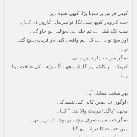
کبھی فرش پر سونا پڑا، کبھی صوفے پر۔
جب کاروبار کچھ چلنے لگا، تو سرمایہ کاروں نے کہا یہ
سب ایک بلبلہ ہے تم جلد ہی دیوالیہ ہو جاؤ گے۔
اور سچ تو یہ ہے کہ ہم واقعی کئی بار قریب پہنچ گئے
تھے۔
مگر میں نے ہار نہیں مانی،
کیونکہ ہر کلک، ہر گاہک مجھے آگے بڑھنے کی طاقت دیتا
رہا۔
پھر سخت مقابلہ آیا۔
لوگوں نے ہمیں کاپی کیا، تنقید کی،
مجھے “پاگل انٹرنیٹ والا بندہ” کہا۔
مگر جب سب صرف بیچنے پر توجہ دے رہے تھے،
میں خدمت کا دیوانہ ہو گیا۔