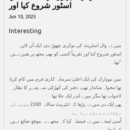
اسٹور شروع کیا اور
Jun 10, 2025
Interesting
میں نے وال اسٹریٹ کی نوکری چھوڑ دی، ایک آن لائن
اسٹور شروع کیا اور تقریباً کسی کو بھی مجھ پر یقین نہیں
تھا۔”
میں نیویارک کی ایک اعلیٰ سرمایہ کاری فرم میں کام کرتا
تھا تنخواہ شاندار تھی، دفتر کی کھڑکی سے شہر کا نظارہ
لاجواب تھا مگر میرے اندر ایک خلا تھا۔
پھر ایک دن میں نے پڑھا کہ انٹرنیٹ سالانہ 2300 فیصد کی
رفتار سے بڑھ رہا ہے۔
اُسی لمحے میں نے فیصلہ کیا کہ مجھے یہ موقع ضائع نہیں
کرنا چاہیے۔