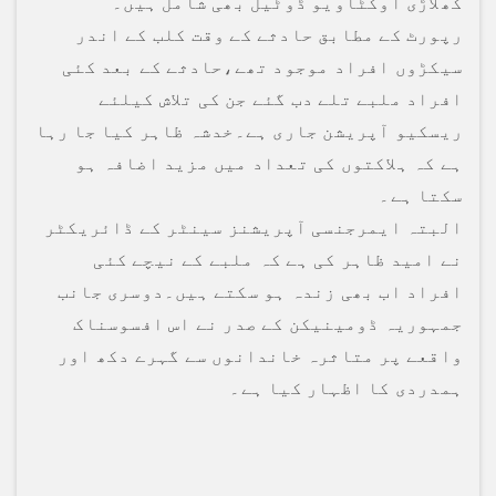
کھلاڑی اوکٹاویو ڈوٹیل بھی شامل ہیں۔
رپورٹ کے مطابق حادثے کے وقت کلب کے اندر
سیکڑوں افراد موجود تھے،حادثے کے بعد کئی
افراد ملبے تلے دب گئے جن کی تلاش کیلئے
ریسکیو آپریشن جاری ہے۔خدشہ ظاہر کیا جا رہا
ہے کہ ہلاکتوں کی تعداد میں مزید اضافہ ہو
سکتا ہے۔
البتہ ایمرجنسی آپریشنز سینٹر کے ڈائریکٹر
نے امید ظاہر کی ہے کہ ملبے کے نیچے کئی
افراد اب بھی زندہ ہو سکتے ہیں۔دوسری جانب
جمہوریہ ڈومینیکن کے صدر نے اس افسوسناک
واقعے پر متاثرہ خاندانوں سے گہرے دکھ اور
ہمدردی کا اظہار کیا ہے۔