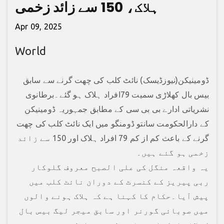
ہلاک، 150 سے زائد زخمی
Apr 09, 2025
World
ڈومینیکن(نیوزڈیسک) نائٹ کلب کی چھت گرنے سے سابق
بیس بال کھلاڑی سمیت 79افراد ہلاک ہو گئے۔برطانوی
نشریاتی ادارے بی بی سی کے مطابق جمہوریہ ڈومینیکن
کے دارالحکومت سانتو ڈومنگو میں ایک نائٹ کلب کی چھت
گرنے کے باعث کم از کم 79 افراد ہلاک اور 150 سے زائد
زخمی ہو گئے ہیں۔
یہ واقعہ منگل کی علی الصبح معروف گلوکار
ربی پیریز کے کنسرٹ کے دوران نائٹ کلب میں
پیش آیا۔حکام کا کہنا ہے کہ ہلاک ہونے والوں
میں صوبائی گورنر اور سابق میجر لیگ بیس بال