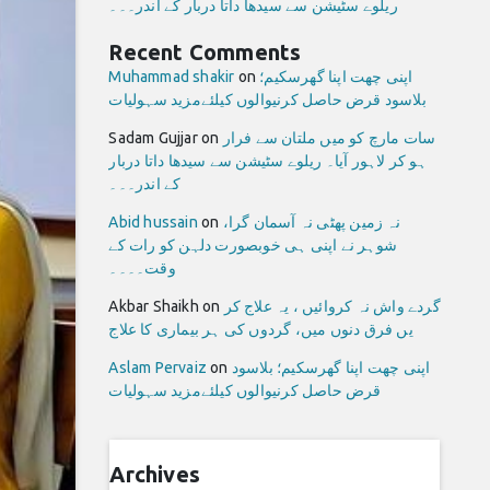
ریلوے سٹیشن سے سیدھا داتا دربار کے اندر۔۔۔
Recent Comments
اپنی چھت اپنا گھرسکیم؛
on
Muhammad shakir
بلاسود قرض حاصل کرنیوالوں کیلئےمزید سہولیات
سات مارچ کو میں ملتان سے فرار
on
Sadam Gujjar
ہو کر لاہور آیا۔ ریلوے سٹیشن سے سیدھا داتا دربار
کے اندر۔۔۔
نہ زمین پھٹی نہ آسمان گرا،
on
Abid hussain
شوہر نے اپنی ہی خوبصورت دلہن کو رات کے
وقت۔۔۔۔
گردے واش نہ کروائیں ، یہ علاج کر
on
Akbar Shaikh
یں فرق دنوں میں، گردوں کی ہر بیماری کا علاج
اپنی چھت اپنا گھرسکیم؛ بلاسود
on
Aslam Pervaiz
قرض حاصل کرنیوالوں کیلئےمزید سہولیات
Archives