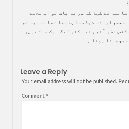
؟
طالبہ نے کہا کہ سر یہ بات تو آپ مجھے
ا مصمم ارادہ دیکھنا چاہتا تھا ۔۔۔یہ تو
کٹس نظر آئیں تو اکثر لوگ بہک جاتے ہیں
سمجھانا ہوتا ہے
Leave a Reply
Your email address will not be published.
Requ
Comment
*