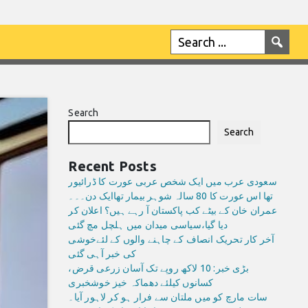
Search
Search
Recent Posts
سعودی عرب میں ایک شخص عربی عورت کا ڈرائیور
تھا اس عورت کا 80 سالہ شوہر بیمار تھاایک دن۔۔۔
عمران خان کے بیٹے کب پاکستان آ رہے ہیں؟ اعلان کر
دیا گیا،سیاسی میدان میں ہلچل مچ گئی
آخر کار تحریک انصاف کے چاہنے والوں کے لئےخوشی
کی خبر آہی گئی
بڑی خبر: 10 لاکھ روپے تک آسان زرعی قرض،
کسانوں کیلئے دھماکہ خیز خوشخبری
سات مارچ کو میں ملتان سے فرار ہو کر لاہور آیا۔