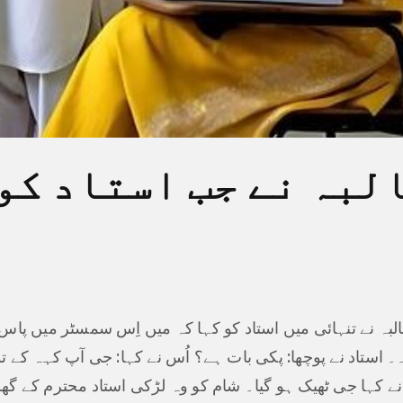
لبہ نے جب استاد کو
لبہ نے تنہائی میں استاد کو کہا کہ میں اِس سمسٹر میں پ
 استاد نے پوچھا: پکی بات ہے؟ اُس نے کہا: جی آپ کہہ کے تو د
نے کہا جی ٹھیک ہو گیا۔ شام کو وہ لڑکی استاد محترم کے گھ