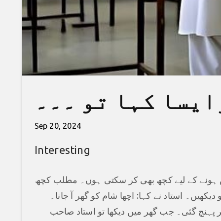
ایسا کہا تو ۔۔۔
Sep 20, 2024
Interesting
اس ہونے کے لیے کچھ بھی کر سکتی ہوں۔ مطلب کچھ
یکھیں۔ استاد نے کہا: اچھا شام کو گھر آ جانا۔
ر پہنچ گئی۔ جب گھر میں دیکھا تو استاد صاحب