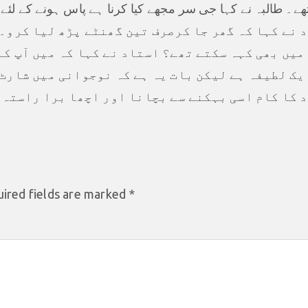
تھے۔ طالبہ نے کہا جی سر مجھے کیا کرنا ہے پاس ہونے کے لئے
 نے کہا کہ گھر جا کرصرف تین گھنٹے پڑھ لیا کرو۔ 
میں بھی کہہ سکتے تھے؟ استاد نے کہا کہ میں آپ ک
یک لطیفہ ہے لیکن بات یہ ہے کہ نوجوانی میں شارٹ 
 کا کام اسی بہکنے سے بچانا اور اچھا برا راستہ 
ired fields are marked
*