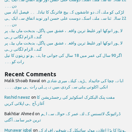
دن۔۔۔
لڑکی کو ملنے آئے دو عاشقوں کے بیچ فائرنگ کا تبادلہ ۔۔ فیصل آباد میں
22 سالہ ثنا سے ملنے اسکے دوست علی حسن اور نوید اتفاق سے ایک ہی
دن۔۔۔
لاہور انوکھا اور غلیظ ترین واقعہ، عشق میں پاگل، بدبخت ماں بیٹے پر
گندے الزام لگاتی رہی
لاہور انوکھا اور غلیظ ترین واقعہ، عشق میں پاگل، بدبخت ماں بیٹے پر
گندے الزام لگاتی رہی
اگر90 سال کی عمر میں 18 سال کی جوانی چاہتے ہو تو زیتون کا تیل
رات کو۔۔۔
Recent Comments
ابا نے چچا کی جائیداد ہڑپنے کیلئے میری شادی
on
Malik Shoaib Rawal
انکی اکلوتی بیٹی سے کردی،میں نے پہلی رات ہی بیوی۔۔۔۔
مفت پنک الیکٹرک اسکوٹیز کی رجسٹریشن کا
on
Rashid nawaz
آغاز،آج ہی اپلائی کریں
ڈرائیونگ لائسنس کے لئے عمر کے حوالے سے اہم
on
Bakhtiar Ahmed
ترین خبر سامنے آگئی
ہونڈا کا بڑا اعلان، موٹر سائیکل کے شوقین افراد کے
on
Munawar iqbal