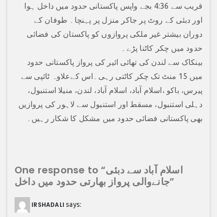
قریب سے 4:36 بجے واپس پاکستانی حدود میں داخل ہوا
اور دبئی کے روٹ پر جاکر منزل پر پہنچا۔ طوفان کے
دوران بیشتر غیر ملکی پروازوں کو پاکستان کی فضائی
حدود میں چکر کاٹنا پڑے۔
بینکاک سے لندن کی تھائی ائیر کی پرواز پاکستانی حدود
میں 15 منٹ تک چکر کاٹتی رہی۔اس کےعلاوہ ٹائپی سے
پیرس، باکو ،اسلام آباد، اسلام آباد، لندن، منیلا استنبول،
دہلی استنبول، مسقط اور استنبول سے لاہور کی پروازیں
بھی پاکستانی فضائی حدود میں مشکل کا شکار رہیں۔
One response to “اسلام آباد سے دبئی
جانےوالی پرواز بھارتی حدود میں داخل”
IRSHADALI
says: