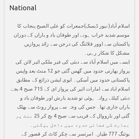
National
اسلام آباد( نیوز ڈیسک)جمعرات کو علی الصبح پنجاب کا
موسم شدید خراب ہونے اور طوفان باد و باراں کے دوران
پاکستان سے اوور فلائنگ کی درجن سے زائد پروازیں
مشکل کا شکار رہی۔
ایسے میں اسلام آباد سے دبئی کی غیر ملکی ائیر لائن کی
پرواز بھارتی حدود میں گھس گئی جو 12 منٹ بعد واپس
پاکستانی حدود میں آسکی۔ ایوی ایشن ذرائع کے مطابق
اسلام اباد سے امارات ائیر کی پرواز ای کے 715 صبح 4 بجے
دبئی کیلئے روانہ ہوئی تو شدید بارش اور طوفان باد و
باراں جاری تھا۔ جس کی وجہ سے پرواز روٹ سے بھٹک
گئی اور نارووال کے قریب سے صبح 4 بج کر 25 منٹ پر
بھارت کی فضائی حدود میں داخل ہوگئی۔
بوئنگ 777 طیارہ امرتسر سے چکر کاٹ کر قصور کے