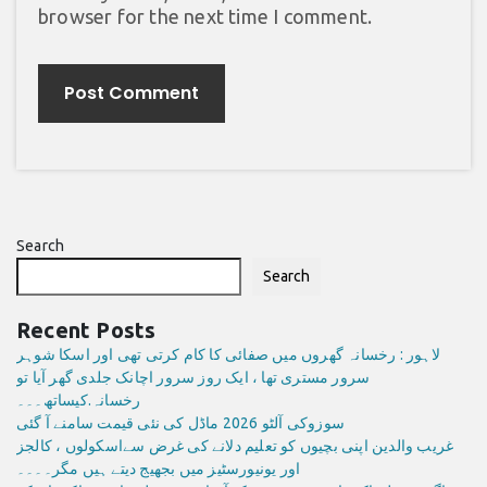
browser for the next time I comment.
Search
Search
Recent Posts
لاہور : رخسانہ گھروں میں صفائی کا کام کرتی تھی اور اسکا شوہر
سرور مستری تھا ، ایک روز سرور اچانک جلدی گھر آیا تو
رخسانہ.کیساتھ۔۔۔
سوزوکی آلٹو 2026 ماڈل کی نئی قیمت سامنے آ گئی
غریب والدین اپنی بچیوں کو تعلیم دلانے کی غرض سےاسکولوں ، کالجز
اور یونیورسٹیز میں بجھیج دیتے ہیں مگر۔۔۔۔