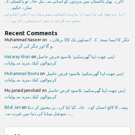
اگر یہ پھل پاکستان میں مردوں کو آسانی سے مل جائے تو پاکستان کے
سارے حکیم۔۔۔
ابا نے چچا کی جائیداد ہڑپنے کیلئے میری شادی انکی اکلوتی
بیٹی سے کردی ، میں نے پہلی رات ہی۔۔۔
Recent Comments
جگر کا ایسا نسخہ کہ 7نسلوں تک کالا یرقان نہ
on
Muhammad Naseer
ہو گا اور جگر کی گرمی۔۔۔
اپنی چھت اپنا گھرسکیم؛ بلاسود قرض حاصل
on
Hazaray khan
کرنیوالوں کیلئےمزید سہولیات
اپنی چھت اپنا گھرسکیم؛ بلاسود قرض حاصل
on
Muhammad Boota
کرنیوالوں کیلئےمزید سہولیات
اپنی چھت اپنا گھرسکیم؛ بلاسود قرض حاصل
on
Mu junaid jamshaid
کرنیوالوں کیلئےمزید سہولیات
پیسے کا لالچ انسان کو نہ جانے کیا کیا کرنے پر مجبور کر دیتا
on
Bilal Jan
ہے۔سوشل میڈیا کی دنیا میں غیرت سے